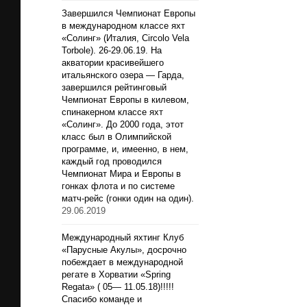
Завершился Чемпионат Европы
в международном классе яхт
«Солинг» (Италия, Circolo Vela
Torbole). 26-29.06.19. На
акватории красивейшего
итальянского озера — Гарда,
завершился рейтинговый
Чемпионат Европы в килевом,
спинакерном классе яхт
«Солинг». До 2000 года, этот
класс был в Олимпийской
программе, и, имеенно, в нем,
каждый год проводился
Чемпионат Мира и Европы в
гонках флота и по системе
матч-рейс (гонки один на один).
29.06.2019
Международный яхтинг Клуб
«Парусные Акулы», досрочно
побеждает в международной
регате в Хорватии «Spring
Regata» ( 05— 11.05.18)!!!!!
Спасибо команде и