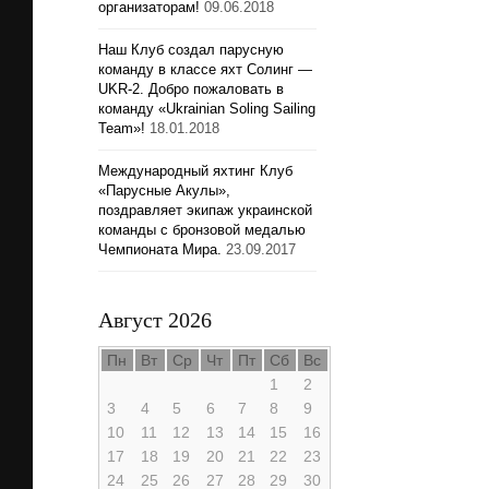
организаторам!
09.06.2018
Наш Клуб создал парусную
команду в классе яхт Солинг —
UKR-2. Добро пожаловать в
команду «Ukrainian Soling Sailing
Team»!
18.01.2018
Международный яхтинг Клуб
«Парусные Акулы»,
поздравляет экипаж украинской
команды с бронзовой медалью
Чемпионата Мира.
23.09.2017
Август 2026
Пн
Вт
Ср
Чт
Пт
Сб
Вс
1
2
3
4
5
6
7
8
9
10
11
12
13
14
15
16
17
18
19
20
21
22
23
24
25
26
27
28
29
30