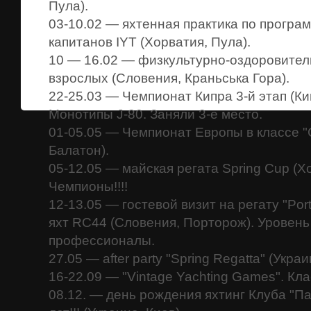
Пула).
03-10.02 — яхтенная практика по програ
капитанов IYT (Хорватия, Пула).
10 — 16.02 — физкультурно-оздоровител
взрослых (Словения, Краньська Гора).
22-25.03 — Чемпионат Кипра 3-й этап (Ки
Монотипы J-80. Заняли 3-е место.
01-05.05 — Чемпионат Европы в классе "
Балатон).
05-12.05 — майская регата Spring Cup (Х
Чемпионы!!!!
12-13.05 — гостевой визит на регату "Po
яхт RC44 (Словения, Порторож). Уровень
профессионалы.
27.05 — after party "Spring Regatta" (Укра
16-22.09 — "Vintage Yachting Games". Кла
08.12. — день рождения яхтинг Клуба "П