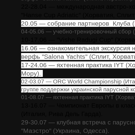
22-28.04 — международная австро-хо
"Hanse Cup Adriatic" (Хорватия, Сплит
20.05 — собрание партнеров Клуба (К
04-05.06 — учебно-тренировочный сбор (
10-17.06 — "Vishe Radugi Cup" (Хорв
16.06 — ознакомительная экскурсия 
верфь "Salona Yachts" (Сплит, Хорват
17-24.06 — яхтенная практика IYT (Х
Мору).
02-03.07 — ORC World Championship (Ита
группе поддержки украинской парусной к
01-08.07 — яхтенная практика IYT (Хорва
13-16.07 — Чемпионат Европы в класс
(Италия, Рива Дель Гарда).
29-30.07 — клубная встреча с парус
"Маэстро" (Украина, Одесса).