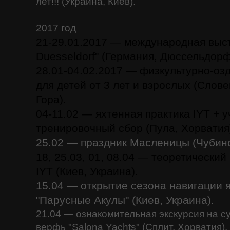
лет!!! (Украина, Киев).
2017 год
21-29.01.2017 — международная выст
Duesseldorf" (Германия, Дюссельдорф
28.01-04.02.2017 — физкультурно-оз
для детей от 3 лет и взрослых (Слове
Гора).
04-11.02 — яхтенная практика IYT + у
тренировочный сбор (Пула, Хорватия
25.02 — праздник Масленицы (Чубин
18, 25.03, 01, 08.04 — теоретический
IYT (Киев, Украина).
15.04 — открытие сезона навигации 
"Парусные Акулы" (Киев, Украина).
21.04 — ознакомительная экскурсия на 
верфь "Salona Yachts" (Сплит, Хорватия).